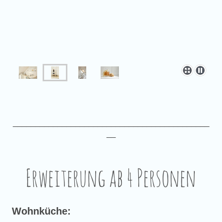
____________________________________________
__
Erweiterung ab 4 Personen
Wohnküche: